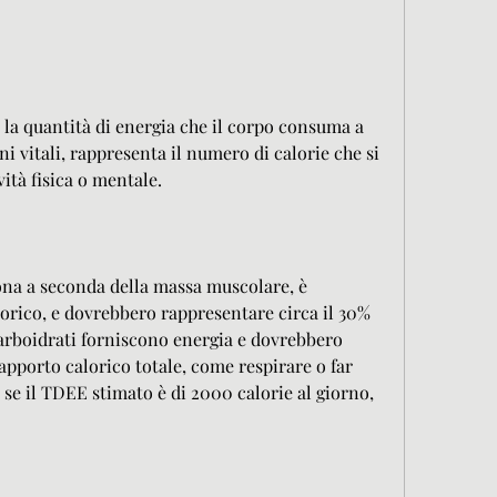
 la quantità di energia che il corpo consuma a 
 vitali, rappresenta il numero di calorie che si 
ità fisica o mentale.
ona a seconda della massa muscolare, è 
lorico, e dovrebbero rappresentare circa il 30% 
carboidrati forniscono energia e dovrebbero 
apporto calorico totale, come respirare o far 
, se il TDEE stimato è di 2000 calorie al giorno, 