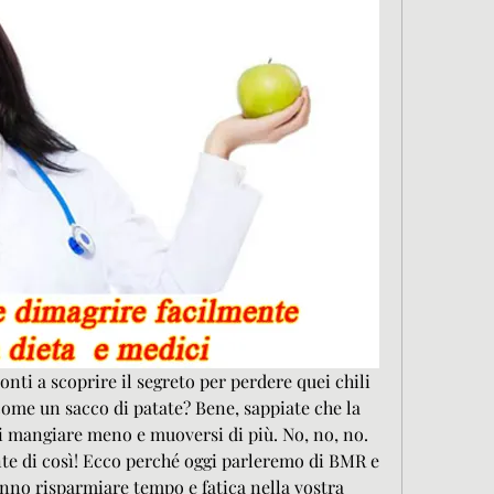
ronti a scoprire il segreto per perdere quei chili 
come un sacco di patate? Bene, sappiate che la 
di mangiare meno e muoversi di più. No, no, no. 
nte di così! Ecco perché oggi parleremo di BMR e 
no risparmiare tempo e fatica nella vostra 