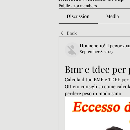
Public
·
201 members
Discussion
Media
Back
Проверено! Превосход
September 8, 2023
Bmr e tdee per
Calcola il tuo BMR e TDEE per p
Ottieni consigli su come calcol
perdere peso in modo sano.