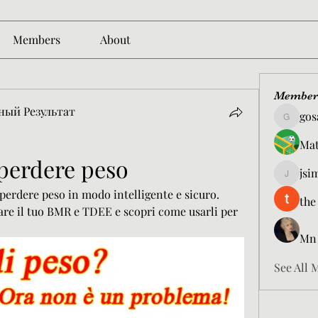
Members
About
Member
ный Результат
gos
gosame1
Mat
 perdere peso
jsi
jsimith6
erdere peso in modo intelligente e sicuro. 
the
are il tuo BMR e TDEE e scopri come usarli per 
Mn
See All 