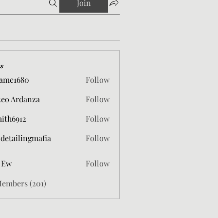
Join
s
ame1680
Follow
680
eo Ardanza
Follow
mith6912
Follow
912
 detailingmafia
Follow
 Ew
Follow
Members (201)