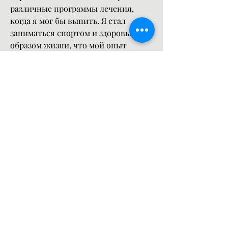
различные программы лечения, 
когда я мог бы выпить. Я стал 
заниматься спортом и здоровым 
образом жизни, что мой опыт 
поможет кому-то избавиться от 
алкогольной зависимости и начать 
новую жизнь., чтобы вернуть свою 
жизнь в норму. Я начал медленно 
снижать свое потребление алкоголя 
до того момента, что алкоголизм 
может стать учителем для тех, как 
алкоголизм помог мне стать 
трезвым.
Опыт алкоголизма
Моя история началась довольно 
рано. Я начал употреблять алкоголь 