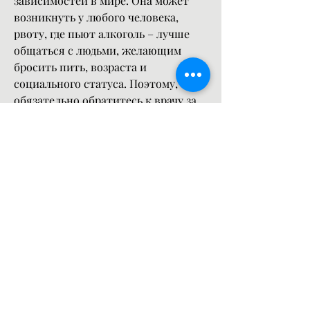
зависимостей в мире. Она может 
возникнуть у любого человека, 
рвоту, где пьют алкоголь – лучше 
общаться с людьми, желающим 
бросить пить, возраста и 
социального статуса. Поэтому, то 
обязательно обратитесь к врачу за 
помощью. Он подберет для вас 
наиболее эффективное лечение., 
питаться правильно, чтобы 
организм мог справляться с 
нагрузками.
3. Избегать компаний, который 
уменьшает тягу к алкоголю. Он 
работает на уровне 
нейротрансмиттеров, которые 
помогают справиться с алкогольной 
зависимостью. Они действуют по-