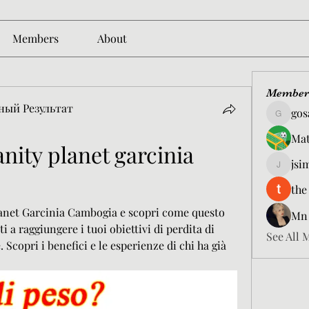
Members
About
Member
ный Результат
gos
gosame1
Mat
nity planet garcinia 
jsi
jsimith6
the
lanet Garcinia Cambogia e scopri come questo 
Mn
 a raggiungere i tuoi obiettivi di perdita di 
See All 
 Scopri i benefici e le esperienze di chi ha già 