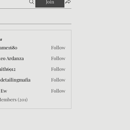
Join
s
ame1680
Follow
680
eo Ardanza
Follow
mith6912
Follow
912
 detailingmafia
Follow
 Ew
Follow
Members (201)