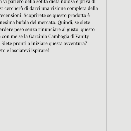
vi parlerò della solita dieta noiosa e priva di 
t cercherò di darvi una visione completa della 
ecensioni. Scoprirete se questo prodotto è 
nnesima bufala del mercato. Quindi, se siete 
rdere peso senza rinunciare al gusto, questo 
te con me se la Garcinia Cambogia di Vanity 
. Siete pronti a iniziare questa avventura? 
to e lasciatevi ispirare!