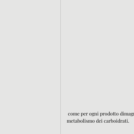
 come per ogni prodotto dimagrante, aumentare la sazietà e favorire il 
metabolismo dei carboidrati.