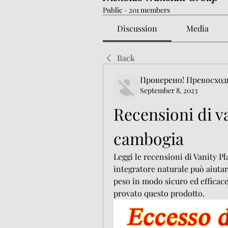
Public
·
201 members
Discussion
Media
Back
Проверено! Превосход
September 8, 2023
Recensioni di va
cambogia
Leggi le recensioni di Vanity P
integratore naturale può aiutarti
peso in modo sicuro ed efficace.
provato questo prodotto.