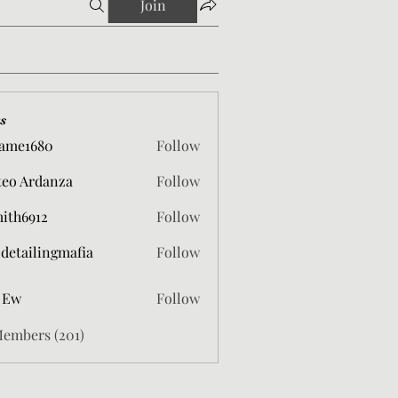
Join
s
ame1680
Follow
680
eo Ardanza
Follow
mith6912
Follow
912
 detailingmafia
Follow
 Ew
Follow
Members (201)