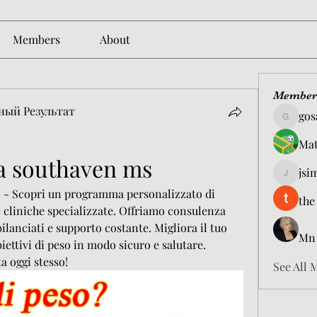
Members
About
Member
ный Результат
gos
gosame1
Mat
ta southaven ms
jsi
jsimith6
 - Scopri un programma personalizzato di 
the
e cliniche specializzate. Offriamo consulenza 
ilanciati e supporto costante. Migliora il tuo 
Mn
biettivi di peso in modo sicuro e salutare. 
a oggi stesso!
See All 