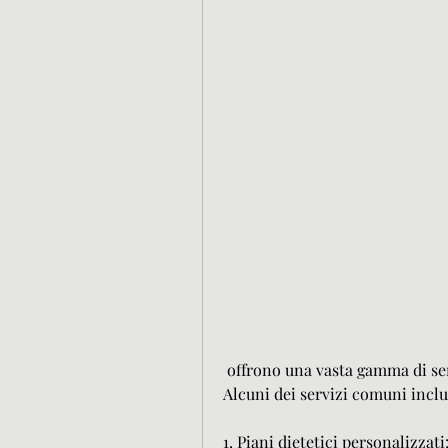
 offrono una vasta gamma di servizi per soddisfare le tue esigenze individuali. 
Alcuni dei servizi comuni incl
1. Piani dietetici personalizzati