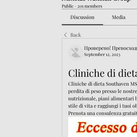
Public
·
201 members
Discussion
Media
Back
Проверено! Превосход
September 12, 2023
Cliniche di die
Cliniche di dieta Southaven MS
perdita di peso presso le nostr
nutrizionale, piani alimentari b
stile di vita e raggiungi i tuoi o
Prenota una consulenza gratuit