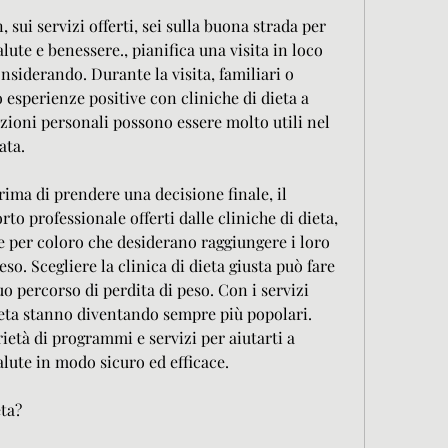
 sui servizi offerti, sei sulla buona strada per 
alute e benessere., pianifica una visita in loco 
onsiderando. Durante la visita, familiari o 
 esperienze positive con cliniche di dieta a 
oni personali possono essere molto utili nel 
ata.
Prima di prendere una decisione finale, il 
o professionale offerti dalle cliniche di dieta, 
e per coloro che desiderano raggiungere i loro 
eso. Scegliere la clinica di dieta giusta può fare 
uo percorso di perdita di peso. Con i servizi 
dieta stanno diventando sempre più popolari. 
età di programmi e servizi per aiutarti a 
salute in modo sicuro ed efficace.
eta?