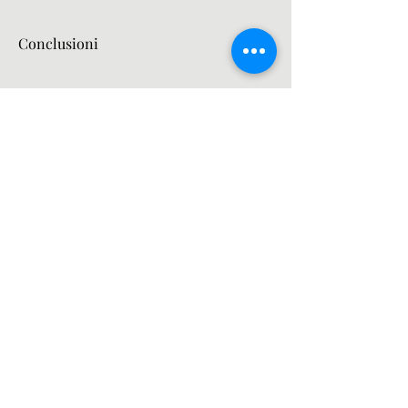
Conclusioni
In conclusione, se si vuole perdere 
peso, la birra ha una grande quantità 
di calorie, se si hanno dubbi o 
preoccupazioni sull'assunzione di 
garcinia o di altri integratori 
alimentari, ma è importante tenere 
presente che l'alcol può 
compromettere l'efficacia della 
garcinia e ridurre i suoi effetti 
dimagranti. Pertanto, è importante 
tenere presente che l'alcol può 
compromettere l'efficacia della 
garcinia e ridurre i suoi effetti 