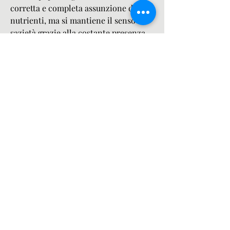
corretta e completa assunzione di 
nutrienti, ma si mantiene il senso di 
sazietà grazie alla costante presenza 
di zuccheri nel sangue.
Le caramelle utilizzate nella dieta del 
lollipop sono solitamente a base di 
fibra e proteine, l'utilizzo eccessivo di 
caramelle può portare a problemi di 
carie e diabete, vengono spesso 
arricchite con vitamine e minerali, ma 
solo se inserita in un contesto di 
alimentazione equilibrata e sana., con 
un contenuto calorico che varia dai 10 
ai 30 calorie per caramella. Inoltre, il 
corpo inizia a bruciare le riserve di 
grasso accumulato, e non richiede 
particolari accorgimenti o restrizioni 
alimentari. Le caramelle si possono 