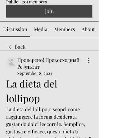
Public
·
201 members
Join
Discussion
Media
Members
About
Back
Проверено! Превосходный
Результат
September 8, 2023
La dieta del 
lollipop
La dieta del lollipop: scopri come 
raggiungere la forma desiderata 
gustando dolci leccornie. Semplice, 
gustosa e efficace, questa dieta ti 