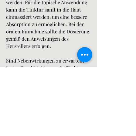
werden. Für die topische Anwendung 
kann die Tinktur sanft in die Haut 
einmassiert werden, um eine bessere 
Absorption zu ermöglichen. Bei der 
oralen Einnahme sollte die Dosierung 
gemäß den Anweisungen des 
Herstellers erfolgen.
Sind Nebenwirkungen zu erwarten?
In der Regel ist Adamsapfel Tinktur 
gut verträglich und verursacht keine 
schwerwiegenden Nebenwirkungen. 
Es ist jedoch immer ratsam, bevor Sie 
neue Behandlungsmethoden 
ausprobieren, insbesondere wenn Sie 
bereits Medikamente einnehmen oder 
an anderen gesundheitlichen 
Problemen leiden.