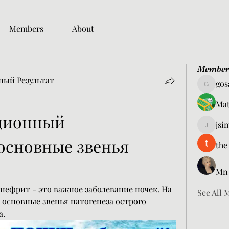
Members
About
Member
ный Результат
gos
gosame1
Mat
ционный 
jsi
jsimith6
сновные звенья 
the
Mn
ефрит - это важное заболевание почек. На 
See All 
основные звенья патогенеза острого 
а.