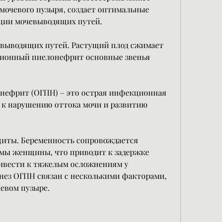
мочевого пузыря, создает оптимальные 
ции мочевыводящих путей.
евыводящих путей. Растущий плод сжимает 
ционный пиелонефрит основные звенья 
ефрит (ОГПН) – это острая инфекционная 
 к нарушению оттока мочи и развитию 
иты. Беременность сопровождается 
ы женщины, что приводит к задержке 
ривести к тяжелым осложнениям у 
ез ОГПН связан с несколькими факторами, 
евом пузыре.