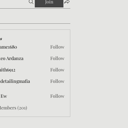
Join
s
ame1680
Follow
680
eo Ardanza
Follow
mith6912
Follow
912
 detailingmafia
Follow
 Ew
Follow
Members (201)