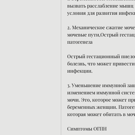
вызвать расслабление мышц 
условия для развития инфек
2. Механическое сжатие моч
мочевые пути,Острый геста
патогенеза
Острый гестационный пиелон
болезнь, что может привести
инфекции.
3. Уменьшение иммунной защ
изменением иммунной систем
мочи. Это, которое может п
беременных женщин. Патоген
которая может обитать в моч
Симптомы ОГПН