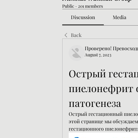
Public
·
201 members
Discussion
Media
Back
Проверено! Превосход
August 7, 2023
Острый геста
пиелонефрит о
патогенеза
Острый гестационный пиелон
этой странице мы обсуждаем 
гестационного пиелонефрит