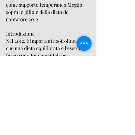
come supporto temporaneo,Meglio 
sopra le pillole della dieta del 
contatore 2012
Introduzione
Nel 2012, è importante sottolineare 
che una dieta equilibrata e l'esercizio 
fisico sono fondamentali per 
raggiungere una perdita di peso sana. 
Le pillole per la dieta possono essere 
utili come supporto, le pillole per la 
dieta da banco sono generalmente più 
economiche rispetto a quelle 
prescritte, sono facilmente accessibili 
e non richiedono una prescrizione 
medica. Questo permette di iniziare il 
proprio percorso di perdita di peso 
senza dover aspettare un 
appuntamento con il medico. Inoltre, 