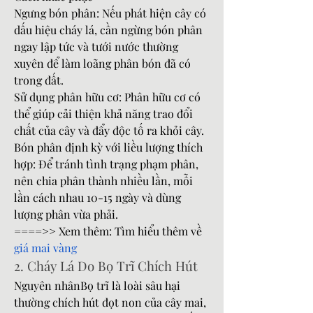
Ngưng bón phân: Nếu phát hiện cây có 
dấu hiệu cháy lá, cần ngừng bón phân 
ngay lập tức và tưới nước thường 
xuyên để làm loãng phân bón đã có 
trong đất.
Sử dụng phân hữu cơ: Phân hữu cơ có 
thể giúp cải thiện khả năng trao đổi 
chất của cây và đẩy độc tố ra khỏi cây.
Bón phân định kỳ với liều lượng thích 
hợp: Để tránh tình trạng phạm phân, 
nên chia phân thành nhiều lần, mỗi 
lần cách nhau 10-15 ngày và dùng 
lượng phân vừa phải.
====>> Xem thêm: Tìm hiểu thêm về 
giá mai vàng
2. Cháy Lá Do Bọ Trĩ Chích Hút
Nguyên nhânBọ trĩ là loài sâu hại 
thường chích hút đọt non của cây mai, 