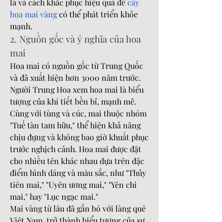
lá và cách khắc phục hiệu quả để 
cây 
hoa mai vàng
 có thể phát triển khỏe 
mạnh.
2. Nguồn gốc và ý nghĩa của hoa 
mai
Hoa mai có nguồn gốc từ Trung Quốc 
và đã xuất hiện hơn 3000 năm trước. 
Người Trung Hoa xem hoa mai là biểu 
tượng của khí tiết bền bỉ, mạnh mẽ. 
Cùng với tùng và cúc, mai thuộc nhóm 
"Tuế tàn tam hữu," thể hiện khả năng 
chịu đựng và không bao giờ khuất phục 
trước nghịch cảnh. Hoa mai được đặt 
cho nhiều tên khác nhau dựa trên đặc 
điểm hình dáng và màu sắc, như "Thủy 
tiên mai," "Uyên ương mai," "Yên chi 
mai," hay "Lục ngạc mai."
Mai vàng từ lâu đã gắn bó với làng quê 
Việt Nam, trở thành biểu tượng của sự 