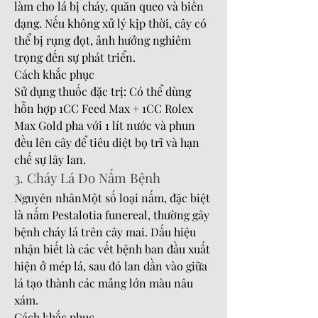
làm cho lá bị cháy, quăn queo và biến 
dạng. Nếu không xử lý kịp thời, cây có 
thể bị rụng đọt, ảnh hưởng nghiêm 
trọng đến sự phát triển.
Cách khắc phục
Sử dụng thuốc đặc trị: Có thể dùng 
hỗn hợp 1CC Feed Max + 1CC Rolex 
Max Gold pha với 1 lít nước và phun 
đều lên cây để tiêu diệt bọ trĩ và hạn 
chế sự lây lan.
3. Cháy Lá Do Nấm Bệnh
Nguyên nhânMột số loại nấm, đặc biệt 
là nấm Pestalotia funereal, thường gây 
bệnh cháy lá trên cây mai. Dấu hiệu 
nhận biết là các vết bệnh ban đầu xuất 
hiện ở mép lá, sau đó lan dần vào giữa 
lá tạo thành các mảng lớn màu nâu 
xám.
Cách khắc phục