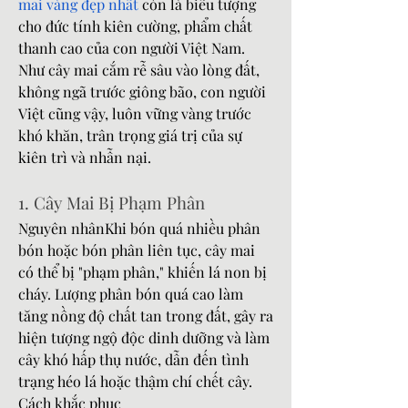
mai vàng đẹp nhất
 còn là biểu tượng 
cho đức tính kiên cường, phẩm chất 
thanh cao của con người Việt Nam. 
Như cây mai cắm rễ sâu vào lòng đất, 
không ngã trước giông bão, con người 
Việt cũng vậy, luôn vững vàng trước 
khó khăn, trân trọng giá trị của sự 
kiên trì và nhẫn nại.
1. Cây Mai Bị Phạm Phân
Nguyên nhânKhi bón quá nhiều phân 
bón hoặc bón phân liên tục, cây mai 
có thể bị "phạm phân," khiến lá non bị 
cháy. Lượng phân bón quá cao làm 
tăng nồng độ chất tan trong đất, gây ra 
hiện tượng ngộ độc dinh dưỡng và làm 
cây khó hấp thụ nước, dẫn đến tình 
trạng héo lá hoặc thậm chí chết cây.
Cách khắc phục