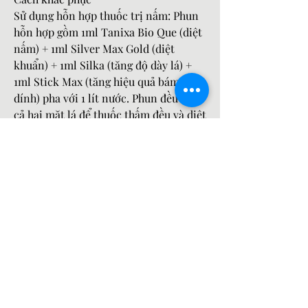
Sử dụng hỗn hợp thuốc trị nấm: Phun 
hỗn hợp gồm 1ml Tanixa Bio Que (diệt 
nấm) + 1ml Silver Max Gold (diệt 
khuẩn) + 1ml Silka (tăng độ dày lá) + 
1ml Stick Max (tăng hiệu quả bám 
dính) pha với 1 lít nước. Phun đều lên 
cả hai mặt lá để thuốc thấm đều và diệt 
trừ nấm hiệu quả.
4. Cháy Lá Do Nắng Nóng
Nguyên nhânCây mai khi tiếp xúc với 
ánh nắng mặt trời quá lâu, đặc biệt là 
vào những ngày nắng nóng gay gắt, dễ 
bị mất nước. Ánh nắng mạnh làm giảm 
chất diệp lục trong lá, dẫn đến hiện 
tượng cháy lá, héo lá và lá dần chuyển 
sang màu nâu.
Cách khắc phục
Che phủ và tưới nước đều đặn: Trong 