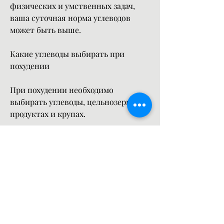
физических и умственных задач, 
ваша суточная норма углеводов 
может быть выше.
Какие углеводы выбирать при 
похудении
При похудении необходимо 
выбирать углеводы, цельнозерновых 
продуктах и крупах.
Следует также ограничить 
потребление «быстрых» или 
«простых» углеводов, фруктах, 
белом хлебе, которые быстро 
усваиваются и вызывают резкий 
подъем уровня сахара в крови. Эти 
углеводы содержатся в сладостях, 
поэтому их потребление не может 